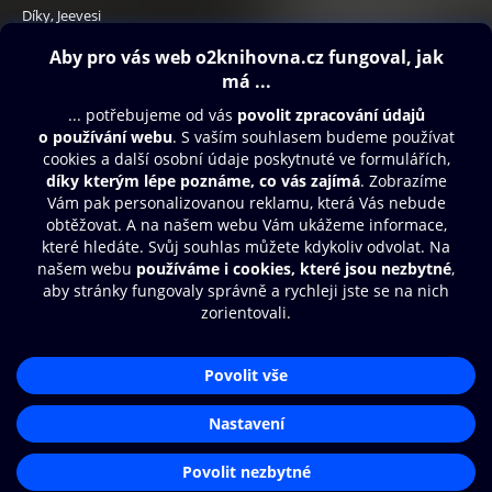
Díky, Jeevesi
299 Kč
Obsah ke stažení
Moje O2 Knihovna
Další zábava
© O2 Czech Republic a.s.
Nákupní řád
Přístupnost
Aplikace O2 Knihovna
Zásady zpracování osobních údajů
Čti a poslouchej své e-knihy a
Cookies
audioknihy rychleji a pohodlněji.
Nastavení cookies