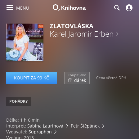
MENU
ZLATOVLÁSKA
Karel Jaromír Erben
Koupit jako
KOUPIT ZA 99 KČ
Cena včetně DPH
dárek
POHÁDKY
Délka: 1 h 6 min
Interpret:
Sabina Laurinová
Petr Štěpánek
Vydavatel:
Supraphon
Vydáno: 2013