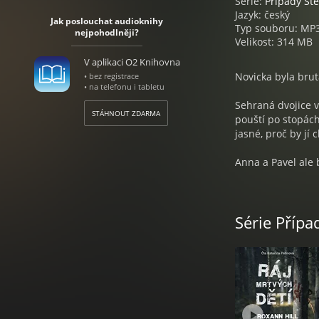
Série:
Případy St
Jazyk: český
Jak poslouchat audioknihy
Typ souboru: MP
nejpohodlněji?
Velikost: 314 MB
V aplikaci O2 Knihovna
Novicka byla brut
• bez registrace
• na telefonu i tabletu
Sehraná dvojice 
STÁHNOUT ZDARMA
pouští po stopách
jasné, proč by jí 
Anna a Pavel ale b
podezřelých plno.
zločinům...
Série Příp
Podaří se vraha 
problémům řeší i 
Roxann Hill je če
jara emigrovala 
a detektivním rom
úspěch zaznamenal