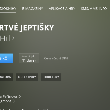
DIOKNIHY
E-MAGAZÍNY
APLIKACE A HRY
SMS/MMS INFO
RTVÉ JEPTIŠKY
ill
Koupit jako
9 KČ
Cena včetně DPH
dárek
ERATURA
DETEKTIVKY
THRILLERY
a Peřinová
Egmont