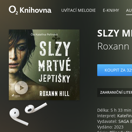
UVÍTACÍ MELODIE
E-KNIHY
AU
SLZY M
Roxann H
KOUPIT ZA 32
ZAHRANIČNÍ LIT
Délka: 5 h 33 min
Interpret:
Kateřin
Vydavatel:
SAGA 
Vydáno: 2023