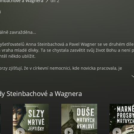
einbachové a Wagnera
díl 2
3
álně zavražděna...
vyšetřovatelů Anna Steinbachová a Pavel Wagner se ve druhém díle
 vraha mladé dívky. Ta se chystala zasvětit svůj život Bohu a není 
chtěl někdo ublížit.
rzy zjišťují, že v církevní nemocnici, kde novicka pracovala, je
 Vyšetřovatelé navíc objevují stopy vedoucí k dalším závažným
ady Steinbachové a Wagnera
dopadnout? A kam se vyvine vztah Pavla a Anny, která ke všem pra
potíže se svojí dcerou?
sko-německá spisovatelka, která se narodila v Brně. Během Pražské
s rodiči do Německa, kde žije dodnes. Věnuje se především romant
ánům, které se dočkaly překladu do několika cizích jazyků. Největš
a se sérií thrillerů o Steinbachové a Wagnerovi.