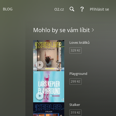
BLOG
O2.cz
Přihlásit se
Mohlo by se vám líbit
Lovec králíků
329 Kč
Playground
299 Kč
Stalker
319 Kč