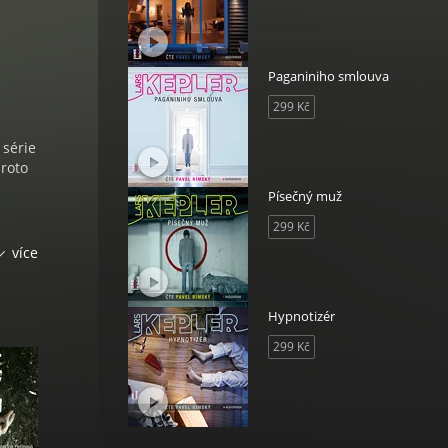
Paganiniho smlouva
299 Kč
 série
proto
Písečný muž
299 Kč
více
covním
Hypnotizér
299 Kč
ho
ickým
í