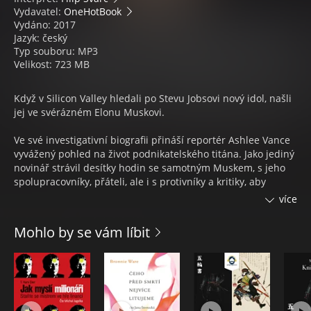
Vydavatel:
OneHotBook
Vydáno: 2017
Jazyk: český
Typ souboru: MP3
Velikost: 723 MB
Když v Silicon Valley hledali po Stevu Jobsovi nový idol, našli
jej ve svérázném Elonu Muskovi.
Ve své investigativní biografii přináší reportér Ashlee Vance
vyvážený pohled na život podnikatelského titána. Jako jediný
novinář strávil desítky hodin se samotným Muskem, s jeho
spolupracovníky, přáteli, ale i s protivníky a kritiky, aby
vytvořil dechberoucí obraz mimořádného muže na cestě za
více
svými vizemi.
Mohlo by se vám líbit
Kniha sestavuje mozaiku střípků o Muskově dětství v
jihoafrické Pretorii, o prvních vydělaných milionech, o partě
podivínů z PayPalu, aby nakonec převládly dva hlavní motivy:
elektromobily a létání do vesmíru. Samozřejmě věnuje také
méně pozitivním okamžikům z Muskova osobního i
pracovního života. Několik rozvodů, odvrácení krachu firmy