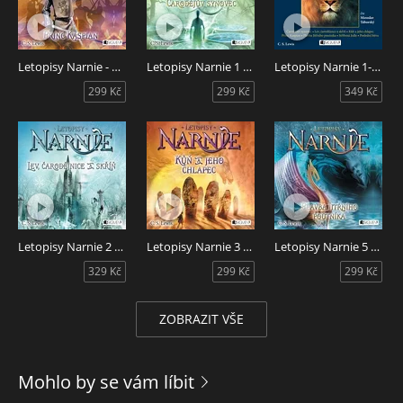
3. Osamělé ostrovy
4. Co tam Kaspian dělal
5. Bouře a co z ní vzešlo
6. Eustacovo dobrodružství
Letopisy Narnie - Princ Kaspian
Letopisy Narnie 1 - Čarodějův synovec
Letopisy Narnie 1-7 - komplet
7. Jak dobrodružství skončilo
299 Kč
299 Kč
349 Kč
8. Dva úniky o vlásek
9. Ostrov hlasů
10. Čarodějná kniha
11. Jak byli Ňomopodi spokojení
12. Temný ostrov
13. Tři spáči
14. Začátek konce světa
15. Divy Posledního moře
16. Sám Konec světa
Letopisy Narnie 2 - Lev, čarodějnice a skříň
Letopisy Narnie 3 - Kůň a jeho chlapec
Letopisy Narnie 5 - Plavba Jitřního poutníka
329 Kč
299 Kč
299 Kč
Letopisy Narnie 5 - Plavba Jitřního poutníka - audiokniha
obsahuje pátý příběh ze sedmidílné dobrodružné fantasy
série, jejímž autorem je Clive Staples Lewis. Vypráví Miroslav
ZOBRAZIT VŠE
Táborský.
Mohlo by se vám líbit