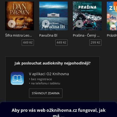
Šifra mistra Leonarda
Pavučina lží
Prašina - Černý merkurit
Prázdn
449 Kč
449 Kč
299 Kč
Jak poslouchat audioknihy nejpohodlněji?
V aplikaci O2 Knihovna
• bez registrace
• na telefonu i tabletu
STÁHNOUT ZDARMA