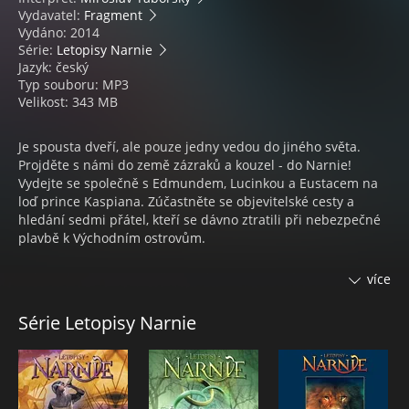
Vydavatel:
Fragment
Vydáno: 2014
Série:
Letopisy Narnie
Jazyk: český
Typ souboru: MP3
Velikost: 343 MB
Je spousta dveří, ale pouze jedny vedou do jiného světa.
Projděte s námi do země zázraků a kouzel - do Narnie!
Vydejte se společně s Edmundem, Lucinkou a Eustacem na
loď prince Kaspiana. Zúčastněte se objevitelské cesty a
hledání sedmi přátel, kteří se dávno ztratili při nebezpečné
plavbě k Východním ostrovům.
Nechte se i vy pohltit napínavým příběhem s nečekanými
více
zvraty a zaposlouchejte se do charismatického hlasu
Miroslava Táborského, díky němuž před vámi všechny
Série Letopisy Narnie
fantastické postavy doslova ožijí.
Obsah:
1. Obraz v ložnici
2. Na palubě Jitřního poutníka