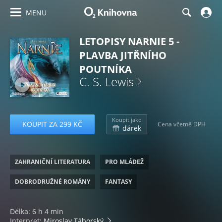
MENU
LETOPISY NARNIE 5 -
PLAVBA JITŘNÍHO
POUTNÍKA
C. S. Lewis
Koupit jako
KOUPIT ZA 299 KČ
Cena včetně DPH
dárek
ZAHRANIČNÍ LITERATURA
PRO MLÁDEŽ
DOBRODRUŽNÉ ROMÁNY
FANTASY
Délka: 6 h 4 min
Interpret:
Miroslav Táborský