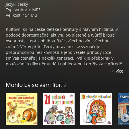
Jazyk: český
Typ souboru: MP3
Velikost: 154 MB
Kultovní kniha české dětské literatury s hlavním hrdinou v
podobě dobrosrdečné, aktivní, po-pletené a tvůrčí broučí
osobnosti, která s oblibou říká: „všechno vím, všechno
znám“. Věrný přítel Ferdy mravence se vyznačuje
pozoruhodnou nešikovností a jeho veselé příhody roze-
smívají čtenáře již několik generací. Pytlík je přeborník v
poučování a díky němu děti nahléd-nou i do života v přírodě
a světa brouků. Mezi jinými směšnými kousky se dozvíte, jak
více
Pytlík vyháněl strašidla, proč třikrát snídal, jak dělal
provazolezce, zakládal malířskou školu, nebo jak se učil dělat
Mohlo by se vám líbit
pavučinu.
ONDŘEJ SEKORA
Český spisovatel, výtvarný umělec a entomolog. Byl také
sportovní nadšenec a zakladatel prvních českých rugbyových
klubů. Spolupracoval s televizí, filmem i divadlem, psal a
ilustroval hlavně knihy pro děti. Proslavil se do značné míry
autobiografickou postavou Ferdy Mravence a posléze i