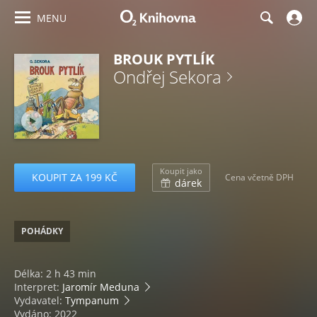
MENU
BROUK PYTLÍK
Ondřej Sekora
Koupit jako
KOUPIT ZA 199 KČ
Cena včetně DPH
dárek
POHÁDKY
Délka: 2 h 43 min
Interpret:
Jaromír Meduna
Vydavatel:
Tympanum
Vydáno: 2022