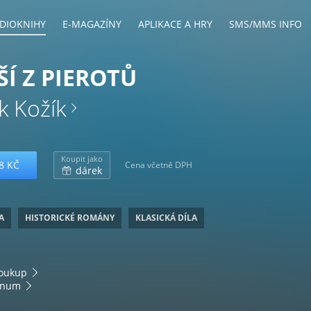
DIOKNIHY
E-MAGAZÍNY
APLIKACE A HRY
SMS/MMS INFO
ŠÍ Z PIEROTŮ
k Kožík
Koupit jako
8 KČ
Cena včetně DPH
dárek
A
HISTORICKÉ ROMÁNY
KLASICKÁ DÍLA
Soukup
anum