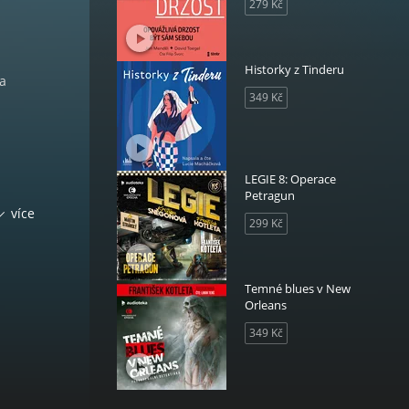
279 Kč
Historky z Tinderu
ta
349 Kč
LEGIE 8: Operace
Petragun
ík
více
299 Kč
em
užil
né
Temné blues v New
rní
Orleans
devším
349 Kč
dském