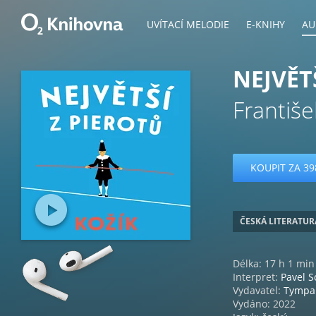
UVÍTACÍ MELODIE
E-KNIHY
AU
NEJVĚT
Františe
KOUPIT ZA 39
ČESKÁ LITERATUR
Délka: 17 h 1 min
Interpret:
Pavel 
Vydavatel:
Tymp
Vydáno: 2022