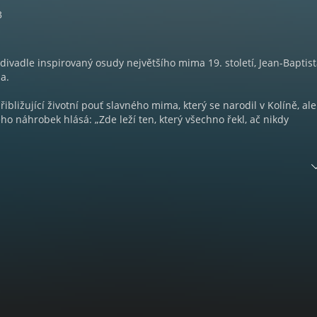
3
divadle inspirovaný osudy největšího mima 19. století, Jean-Baptis
a.
přibližující životní pouť slavného mima, který se narodil v Kolíně, ale
Jeho náhrobek hlásá: „Zde leží ten, který všechno řekl, ač nikdy
 smrt, někdy smutně, jindy vesele – tak líčí spisovatel František Kož
stra pantomimy Kašpara Debureaua. Spisovatel se inspiroval život
 mima Jean-Baptisty Gaspara Debureaua (1796–1846), jenž si vyslo
z pierotů. Autor popisuje Kašparovo dětství a mládí strávené v kočov
tů, léta čekání na úspěch i dobu triumfu a uznání. V Paříži dosáhl
 letech nesmírné popularity a milovali ho obyčejní diváci i kultu
ancie. Román však není životopisem v pravém slova smyslu, ale pře
udií o cestě umělce za jeho snem a poetickou básní o divadle a li