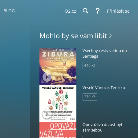
BLOG
O2.cz
Přihlásit se
Mohlo by se vám líbit
Všechny cesty vedou do
Santiaga
449 Kč
Veselé Vánoce, Terezko
279 Kč
Opovážlivá drzost být
sám sebou