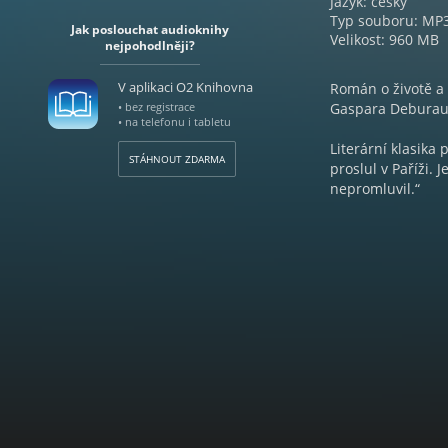
Jazyk: český
Typ souboru: MP
Jak poslouchat audioknihy
Velikost: 960 MB
nejpohodlněji?
V aplikaci O2 Knihovna
Román o životě a 
• bez registrace
Gaspara Deburau
• na telefonu i tabletu
Literární klasika 
STÁHNOUT ZDARMA
proslul v Paříži. 
nepromluvil.“
Od narození až po
životní osudy mi
velkého světového
titul největšího 
společnosti artis
Debureau po mnoha
elita tehdejší Fr
psychologickou st
životě.
FRANTIŠEK KOŽÍK