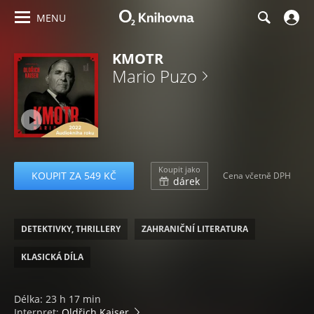
MENU
KMOTR
Mario Puzo
Koupit jako
KOUPIT ZA 549 KČ
Cena včetně DPH
dárek
DETEKTIVKY, THRILLERY
ZAHRANIČNÍ LITERATURA
KLASICKÁ DÍLA
Délka: 23 h 17 min
Interpret:
Oldřich Kaiser