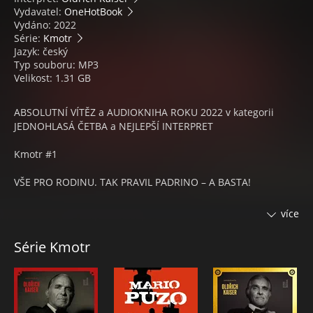
Vydavatel:
OneHotBook
Vydáno: 2022
Série:
Kmotr
Jazyk: český
Typ souboru: MP3
Velikost: 1.31 GB
ABSOLUTNÍ VÍTĚZ a AUDIOKNIHA ROKU 2022 v kategorii
JEDNOHLASÁ ČETBA a NEJLEPŠÍ INTERPRET
Kmotr #1
VŠE PRO RODINU. TAK PRAVIL PADRINO – A BASTA!
Pár měsíců po druhé světové válce je organizovaný zločin
více
pod taktovkou gangsterů z řad italských přistěhovalců stejně
čilý, jako kdyby Amerika s Alem Caponem nikdy nezatočila.
Série Kmotr
Pod pláštíkem firmy na dovoz sicilského olivového oleje
provozuje don Vito Corleone „stát ve státě“, v němž coby
nekorunovaný vladař pořádá audience prosebníků. Stačí
lusknout prsty, aby si je dobrodiním zavázal. Kdo maže, ten
jede a má na háku i FBI! Tedy přinejmenším čímani, kteří tak