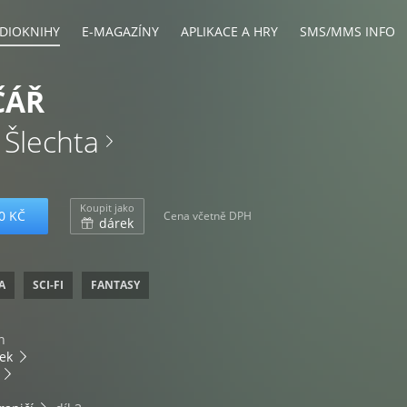
DIOKNIHY
E-MAGAZÍNY
APLIKACE A HRY
SMS/MMS INFO
ČÁŘ
 Šlechta
Koupit jako
0 KČ
Cena včetně DPH
dárek
A
SCI-FI
FANTASY
n
tek