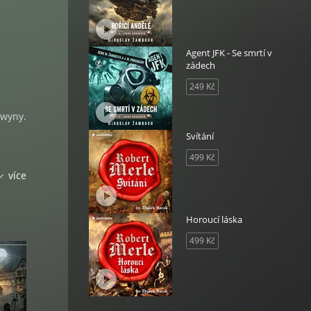
Agent JFK - Se smrtí v
zádech
249 Kč
awyny.
Svítání
499 Kč
oha
více
ud se
Horoucí láska
499 Kč
y, a
a také
ební