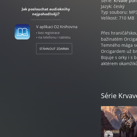
Série:
Krvavé poh
Jazyk: český
Jak poslouchat audioknihy
Typ souboru: MP
nejpohodlněji?
Velikost: 710 MB
V aplikaci O2 Knihovna
Přes hraničářsko
• bez registrace
• na telefonu i tabletu
bažinatém Orciga
Temného mága se z
STÁHNOUT ZDARMA
Orcigardem už brz
Bojuje s orky i s
aktérem okamžiků,
V Hraničáři přijd
dalších příbězích
pohraničí. Navazu
Série Krvav
chcete vyhnout s
VLADIMÍR ŠLECH
Vladimír Šlechta s
Českých Budějovic
poté byl zaměstn
tři roky jako úře
projektování vodo