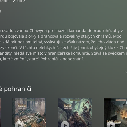
raničí
díl 3
3
u osadu zvanou Chawyna procházejí komanda dobrodruhů, aby v
rdu bojovala s orky a drancovala rozvaliny starých chrámů. Moc
dá být nezlomitelná, vyskytují se však názory, že jeho vláda nad
y skončí. V těchto nelehkých časech žije Jonni, obyčejný kluk z Ch
 bandity, hledá své místo v hraničářské komunitě. Stává se svědkem i
 které změní „staré“ Pohraničí k nepoznání.
ou na přetřes události, jejichž důsledky se jako ozvěna ozývají v mn
 z universa Pohraničí. Proto je někdy uváděn jako 1. díl série Krvavé
je ale zároveň na romány Krvavé pohraničí a Šílený les, takže pok
é pohraničí
poilerům, doporučujeme pustit se do Hraničáře až po nich.
TA
e narodil 5.8.1960 v Liberci, ale většinu života prožil na jihu Čech v
ích. Roku 1984 absolvoval Stavebni fakultu ČVUT, obor vodní stavb
án v projekčních odděleních různých vodohospodářských institucí 
dník u hasišů. Od poloviny roku 1999 samostatně podniká v oboru
hospodářských zařízení. Také nějaký čas externě vyučoval na stav