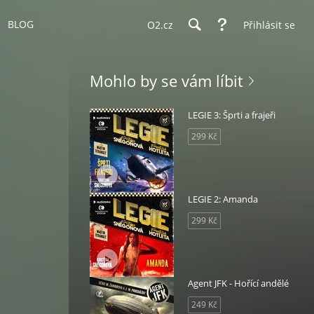
BLOG
O2.cz
Přihlásit se
Mohlo by se vám líbit
LEGIE 3: Šprti a frajeři
299 Kč
LEGIE 2: Amanda
299 Kč
Agent JFK - Hořící andělé
249 Kč