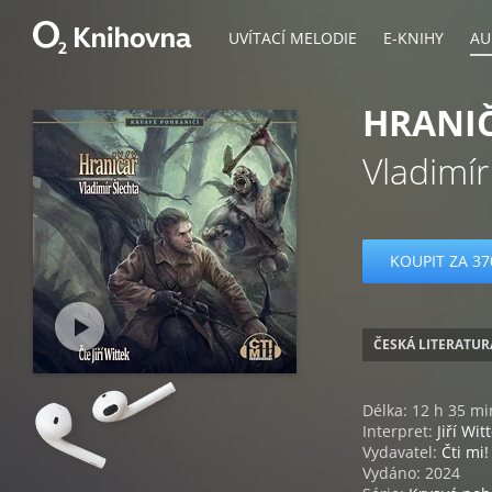
UVÍTACÍ MELODIE
E-KNIHY
AU
HRANI
Vladimír
KOUPIT ZA 37
ČESKÁ LITERATUR
Délka: 12 h 35 mi
Interpret:
Jiří Wit
Vydavatel:
Čti mi!
Vydáno: 2024