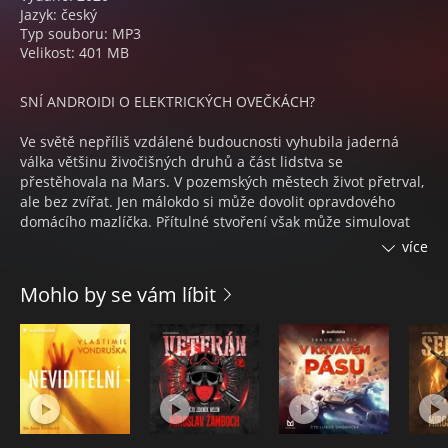
Jazyk: český
Typ souboru: MP3
Velikost: 401 MB
SNÍ ANDROIDI O ELEKTRICKÝCH OVEČKÁCH?
Ve světě nepříliš vzdálené budoucnosti vyhubila jaderná
válka většinu živočišných druhů a část lidstva se
přestěhovala na Mars. V pozemských městech život přetrval,
ale bez zvířat. Jen málokdo si může dovolit opravdového
domácího mazlíčka. Přítulné stvoření však může simulovat
umělá náhražka, která je téměř k nerozeznání od
více
skutečnosti. Jejich výrobci konstruují rovněž umělé lidi ‒
sluhy a otroky ‒ kteří jsou člověku až nebezpečně podobní.
Mohlo by se vám líbit
Dokonce je jim vlastní touha po svobodě. A dovedou pro ni
zabíjet. Proto existuje speciální policie, která má za úkol je
replikanty zpacifikovat. Jedním z nejlepších lovců androidů
je Rick Deckard. Pak se ale setká se zvláštní dívkou a jeho
obvykle jednoznačný úsudek ho nechá na holičkách…
Román získal celosvětovou proslulost také díky filmové
adaptaci Blade Runner režiséra Ridleyho Scotta (1982).