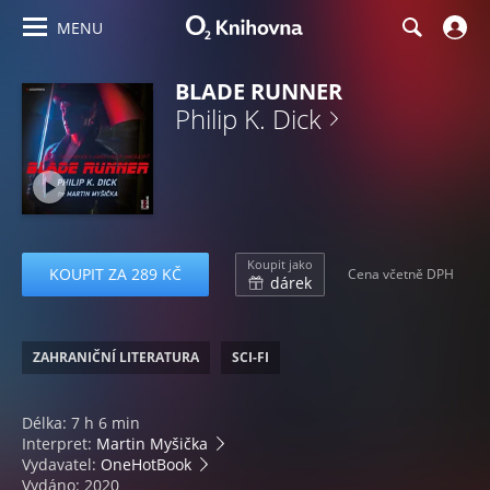
MENU
BLADE RUNNER
Philip K. Dick
Koupit jako
KOUPIT ZA 289 KČ
Cena včetně DPH
dárek
ZAHRANIČNÍ LITERATURA
SCI-FI
Délka: 7 h 6 min
Interpret:
Martin Myšička
Vydavatel:
OneHotBook
Vydáno: 2020