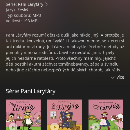
Série:
Paní Láryfáry
Jazyk: český
Typ souboru: MP3
Velikost: 193 MB
Paní Láryfáry rozumí dětské duši jako nikdo jiný. A protože je
tak trochu kouzelná, umí vyléčit i takovou nemoc, se kterou si
ani doktor neví rady. Její čáry a neobvyklé léčebné metody už
pomohly mnoha rodičům, zbavit se neduhů, jimiž trpěly
jejich nezdárné ratolesti. Proto všechny maminky, jejichž
děti postihl akutní záchvat toměnebavínoy, zápalu švindlu
nebo jiné z těchto nebezpečných dětských chorob, tak rády
volají paní Láryfáry o radu. Pokračování oceňované
více
audioknihy o Paní Láryfáry v jedinečném podání Dany
Syslové.
Série Paní Láryfáry
BETTY MACDONALDOVÁ
Narodila se do početné a svérázné rodiny, která se často
stěhovala. Ve dvaceti letech se Betty vdala a odešla na
odlehlou slepičí farmu. Tuto svou "drůbeží" etapu pak
zachytila v knize Vejce a já, románové prvotině, která jí
zajistila okamžitý úspěch. Po vypuknutí Velké hospodářské