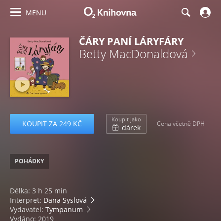
MENU
ČÁRY PANÍ LÁRYFÁRY
Betty MacDonaldová
Koupit jako
KOUPIT ZA 249 KČ
Cena včetně DPH
dárek
POHÁDKY
Délka: 3 h 25 min
Interpret:
Dana Syslová
Vydavatel:
Tympanum
Vydáno: 2019