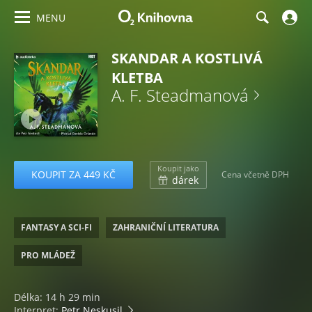
MENU
SKANDAR A KOSTLIVÁ
KLETBA
A. F. Steadmanová
Koupit jako
KOUPIT ZA 449 KČ
Cena včetně DPH
dárek
FANTASY A SCI-FI
ZAHRANIČNÍ LITERATURA
PRO MLÁDEŽ
Délka: 14 h 29 min
Interpret:
Petr Neskusil