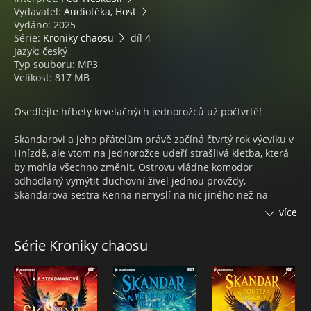
Vydavatel:
Audiotéka, Host
Vydáno: 2025
Série:
Kroniky chaosu
díl 4
Jazyk: český
Typ souboru: MP3
Velikost: 817 MB
Osedlejte hřbety krvelačných jednorožců už počtvrté!
Skandarovi a jeho přátelům právě začíná čtvrtý rok výcviku v
Hnízdě, ale vtom na jednorožce udeří strašlivá kletba, která
by mohla všechno změnit. Ostrovu vládne komodor
odhodlaný vymýtit duchovní živel jednou provždy,
Skandarova sestra Kenna nemyslí na nic jiného než na
pomstu, a Skandar tudíž není nikde v bezpečí.
více
Jednorožců postižených kletbou stále přibývá a čtveřice
Série Kroniky chaosu
přátel už nemá času nazbyt. Musí závodit doslova o život a
nevědí, jestli dokážou kletbu zastavit, než ostrov vezme
navždy za své.
A. F. STEADMANOVÁ