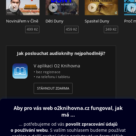
Novinářem v Číně
Děti Duny
Spasitel Duny
499 Kč
459 Kč
349 Kč
Jak poslouchat audioknihy nejpohodlněji?
V aplikaci O2 Knihovna
• bez registrace
• na telefonu i tabletu
STÁHNOUT ZDARMA
Obsah ke stažení