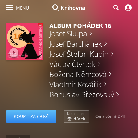
MENU
ALBUM POHÁDEK 16
Josef Skupa
Josef Barchánek
Josef Štefan Kubín
Václav Čtvrtek
Božena Němcová
Vladimír Kovářík
Bohuslav Březovský
Koupit jako
KOUPIT ZA 69 KČ
Cena včetně DPH
dárek