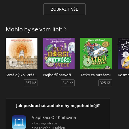
ZOBRAZIT VŠE
Mohlo by se vám líbit
Strašidýlko Stráša hasí průšvihy
Nejhorší netvoři na světě
Tatko za mrežami
Kosmo
267 Kč
349 Kč
325 Kč
Jak poslouchat audioknihy nejpohodlněji?
V aplikaci O2 Knihovna
• bez registrace
• na telefonu i tabletu