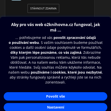
STÁHNOUT ZDARMA
Obsah ke stažení
Moje O2 Knihovna
Další zábava
© O2 Czech Republic a.s.
Nákupní řád
Přístupnost
Aplikace O2 Knihovna
Zásady zpracování osobních údajů
Čti a poslouchej své e-knihy a
Cookies