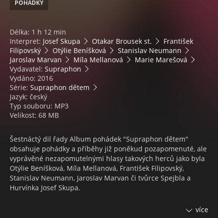
POHÁDKY
Délka: 1 h 12 min
Interpret:
Josef Skupa
Otakar Brousek st.
František
Filipovský
Otýlie Beníšková
Stanislav Neumann
Jaroslav Marvan
Míla Mellanová
Marie Marešová
Vydavatel:
Supraphon
Vydáno: 2016
Série:
Supraphon dětem
Jazyk: český
Typ souboru: MP3
Velikost: 68 MB
Šestnáctý dil řady Album pohádek "Supraphon dětem"
obsahuje pohádky a příběhy již poněkud pozapomenuté, ale
vyprávěné nezapomutelnými hlasy takových herců jako byla
Otýlie Beníšková, Míla Mellanová, František Filipovský,
Stanislav Neumann, Jaroslav Marvan či tvůrce Spejbla a
Hurvínka Josef Skupa.
Obsah:
více
1. O koze