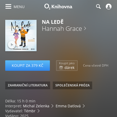
MENU
NA LEDĚ
Hannah Grace
Koupit jako
KOUPIT ZA 379 KČ
Cena včetně DPH
dárek
ZAHRANIČNÍ LITERATURA
SPOLEČENSKÁ PRÓZA
Délka: 15 h 0 min
Interpret:
Michal Zelenka
Emma Datlová
Vydavatel:
Témbr
Vydáno: 2025