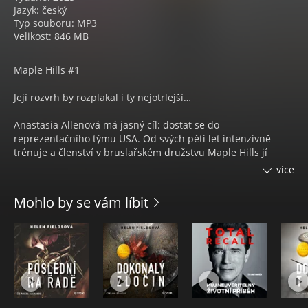
Jazyk: český
Typ souboru: MP3
Velikost: 846 MB
Maple Hills #1
Její rozvrh by rozplakal i ty nejotrlejší…
Anastasia Allenová má jasný cíl: dostat se do
reprezentačního týmu USA. Od svých pěti let intenzivně
trénuje a členství v bruslařském družstvu Maple Hills jí
zajistilo plné vysokoškolské stipendium. Její rozvrh rozhodně
více
není pro slabší povahy. Stassie si zkrátka přišla pro vítězství.
Nathan Hawkins, hokejista a kapitán maplehillských Titánů,
Mohlo by se vám líbit
ví, že je odpovědný za to, aby jeho tým zůstal na ledě. Když
se však kvůli nedorozumění musí o kluziště najednou dělit s
krasobruslaři a Anastasiin partner se ještě k tomu zraní,
ocitne se v nepředvídatelné situaci. Vymění hokejku za
přiléhavý trikot a přísného trenéra za mnohem děsivější
trenérku. Ale starosti nejsou na místě. Nebo snad ano?
Stassie přece nemá hokejisty vůbec ráda…