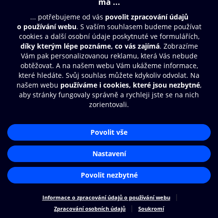
© O2 Czech Republic a.s.
Nákupní řád
Přístupnost
Zásady zpracování osobních údajů
Cookies
Nastavení cookies
Aplikace O2 Knihovna
Čti a poslouchej své e-knihy a
audioknihy rychleji a pohodlněji.
STÁHNOUT