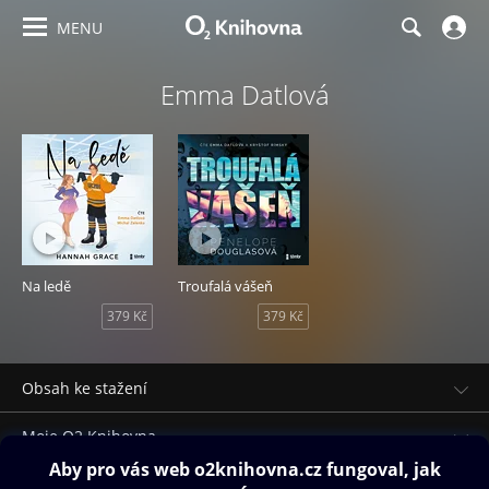
MENU
Emma Datlová
Na ledě
Troufalá vášeň
379 Kč
379 Kč
Obsah ke stažení
Moje O2 Knihovna
Další zábava