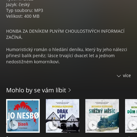
Jazyk: český
Typ souboru: MP3
Velikost: 400 MB
HONBA ZA DENÍKEM PLNÝM CHOULOSTIVÝCH INFORMACÍ
ZAČÍNÁ.
Humoristický román o hledání deníku, který by jeho nálezci
přinesl balík peněz; lásce trvající dvacet let a jednom
nedostižném komorníkovi.
Výstřední mexická herečka proslulá bujarým životem
více
Carmen Floresová tragicky zemře a její dům, včetně všeho,
co k němu náleží, zakoupí hvězda němého filmu Adéla
Mohlo by se vám líbit
Corková. Po smrti svého manžela disponuje slušným
jměním, ale dle závěti musí hmotně zabezpečovat svého
nemajetného švagra. Vyřeší to tak, že milého Smedleye
ubytuje ve svém hollywoodském domě. Zároveň se domluví
se svou sestrou Wilhelmínou, zvanou Bill, aby jí pomohla
sepsat memoáry. Když Bill do Hollywoodu dorazí, poznává v
komorníkovi své sestry Jamesi Phippsovi člověka, kterého
pomohla odsoudit do vězení. Co má úslužný komorník za