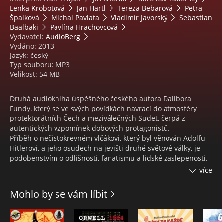
Lenka Krobotová
Jan Hartl
Tereza Bebarová
Petra
Špalková
Michal Pavlata
Vladimír Javorský
Sebastian
Baalbaki
Pavlína Hrachovcová
Vydavatel:
AudioBerg
Vydáno: 2013
Jazyk: český
Typ souboru: MP3
Velikost: 54 MB
Druhá audiokniha úspěšného českého autora Dalibora
Fundy, který se ve svých povídkách navrací do atmosféry
protektorátních Čech a meziválečných Sudet, čerpá z
autentických vzpomínek dobových protagonistů.
Příběh o nečistokrevném vlčákovi, který byl věnován Adolfu
Hitlerovi, a jeho osudech na jevišti druhé světové války, je
podobenstvím o odlišnosti, fanatismu a lidské zaslepenosti.
Blondi je součástí povídkového cyklu „Gutta Schreibt“, který
více
právě vychází knižně v nakladatelství Novela bohemica.
Mohlo by se vám líbit
Osoby a obsazení:
Vypravěč - Jan Hartl
Otec - Jiří Dvořák