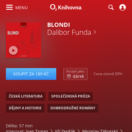
MENU
BLONDI
Dalibor Funda
Koupit jako
KOUPIT ZA 189 KČ
Cena včetně DPH
dárek
ČESKÁ LITERATURA
SPOLEČENSKÁ PRÓZA
DĚJINY A HISTORIE
DOBRODRUŽNÉ ROMÁNY
Délka: 57 min
Interpret:
Ivan Trojan
Jiří Dvořák
Miroslav Táborský