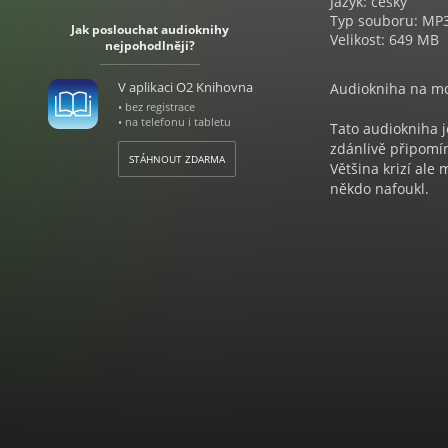
Jazyk: český
Typ souboru: MP
Jak poslouchat audioknihy
Velikost: 649 MB
nejpohodlněji?
V aplikaci O2 Knihovna
Audiokniha na mo
• bez registrace
• na telefonu i tabletu
Tato audiokniha je
zdánlivě připomí
STÁHNOUT ZDARMA
Většina krizí ale
někdo nafoukl.
Poslechněte si př
přes Velkou hospo
vysvětleno, jak e
prasknou.
Audiokniha Ekono
Autor Dominik Str