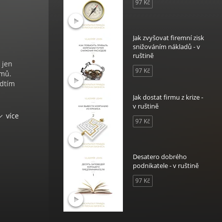
97 Kč
Jak zvyšovat firemní zisk
snižováním nákladů - v
ruštině
 jen
97 Kč
omů.
edtím
Jak dostat firmu z krize -
v ruštině
mí,
více
97 Kč
ů je
yž
Desatero dobrého
ronu.
podnikatele - v ruštině
97 Kč