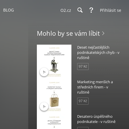
BLOG
O2.cz
Přihlásit se
Mohlo by se vám líbit
Deset nejčastějších
podnikatelských chyb - v
ruštině
97 Kč
Marketing menších a
středních firem - v
ruštině
97 Kč
Desatero úspěšného
podnikatele - v ruštině