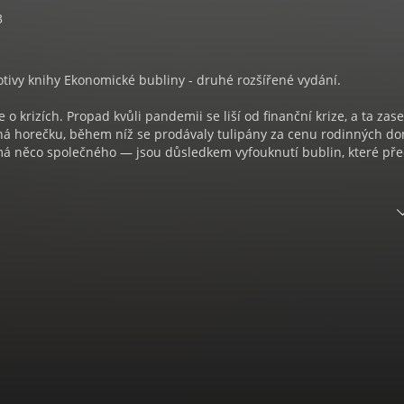
3
tivy knihy Ekonomické bubliny - druhé rozšířené vydání.
 o krizích. Propad kvůli pandemii se liší od finanční krize, a ta zase
ná horečku, během níž se prodávaly tulipány za cenu rodinných d
 má něco společného — jsou důsledkem vyfouknutí bublin, které př
íběhy největších ekonomických krizí od tulipánové horečky v Nizoze
dářskou krizi až po pandemii koronaviru. Na pozadí těchto příběh
konomové chápou, proč ekonomické bubliny vznikají a co se děje, kd
mické bubliny: Průvodce hospodářskými krizemi od tulipánů po ko
oukal, čte Petr Neskusil.