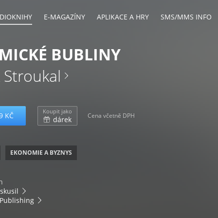
DIOKNIHY
E-MAGAZÍNY
APLIKACE A HRY
SMS/MMS INFO
MICKÉ BUBLINY
 Stroukal
Koupit jako
9 KČ
Cena včetně DPH
dárek
EKONOMIE A BYZNYS
n
skusil
Publishing