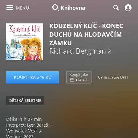
MENU
KOUZELNÝ KLÍČ - KONEC
DUCHŮ NA HLODAVČÍM
ZÁMKU
Richard Bergman
Koupit jako
KOUPIT ZA 249 KČ
Cena včetně DPH
dárek
DĚTSKÁ BELETRIE
Délka: 1 h 37 min
Interpret:
Igor Bareš
Vydavatel:
Voxi
Vydáno: 2023