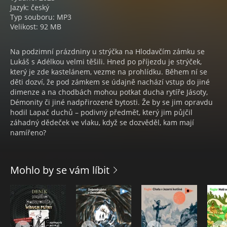
Jazyk: český
Typ souboru: MP3
Velikost: 92 MB
Na podzimní prázdniny u strýčka na Hlodavčím zámku se
Lukáš s Adélkou velmi těšili. Hned po příjezdu je strýček,
který je zde kastelánem, vezme na prohlídku. Během ní se
děti dozví, že pod zámkem se údajně nachází vstup do jiné
dimenze a na chodbách mohou potkat ducha rytíře Jásoty,
Démonity či jiné nadpřirozené bytosti. Že by se jim opravdu
hodil Lapač duchů – podivný předmět, který jim půjčil
záhadný dědeček ve vlaku, když se dozvěděl, kam mají
namířeno?
Mohlo by se vám líbit