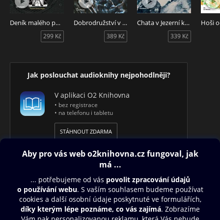
Deník malého poseroutky 17
Dobrodružství v Zemi nikoho
Chata v Jezerní kotlině
299 Kč
389 Kč
339 Kč
Jak poslouchat audioknihy nejpohodlněji?
V aplikaci O2 Knihovna
• bez registrace
• na telefonu i tabletu
STÁHNOUT ZDARMA
Obsah ke stažení
Moje O2 Knihovna