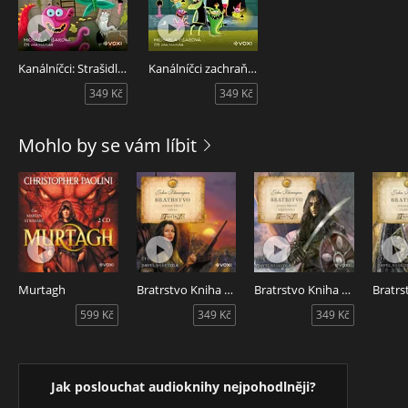
Kanálníčci: Strašidla z podzemí
Kanálníčci zachraňují svět
349 Kč
349 Kč
Mohlo by se vám líbit
Murtagh
Bratrstvo Kniha třetí - Lovci
Bratrstvo Kniha druhá - Nájezdníci
599 Kč
349 Kč
349 Kč
Jak poslouchat audioknihy nejpohodlněji?