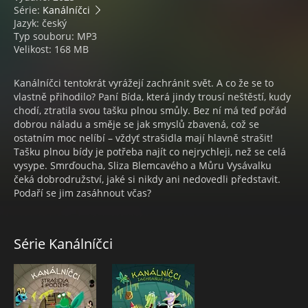
Série:
Kanálníčci
Jazyk: český
Typ souboru: MP3
Velikost: 168 MB
Kanálníčci tentokrát vyrážejí zachránit svět. A co že se to
vlastně přihodilo? Paní Bída, která jindy trousí neštěstí, kudy
chodí, ztratila svou tašku plnou smůly. Bez ní má teď pořád
dobrou náladu a směje se jak smyslů zbavená, což se
ostatním moc nelíbí – vždyť strašidla mají hlavně strašit!
Tašku plnou bídy je potřeba najít co nejrychleji, než se celá
vysype. Smrďoucha, Sliza Blemcavého a Můru Vysávalku
čeká dobrodružství, jaké si nikdy ani nedovedli představit.
Podaří se jim zasáhnout včas?
Série Kanálníčci