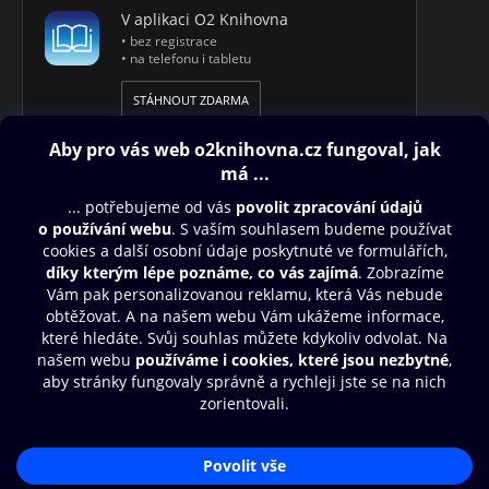
V aplikaci O2 Knihovna
• bez registrace
• na telefonu i tabletu
STÁHNOUT ZDARMA
Obsah ke stažení
Moje O2 Knihovna
Další zábava
© O2 Czech Republic a.s.
Nákupní řád
Aplikace O2 Knihovna
Přístupnost