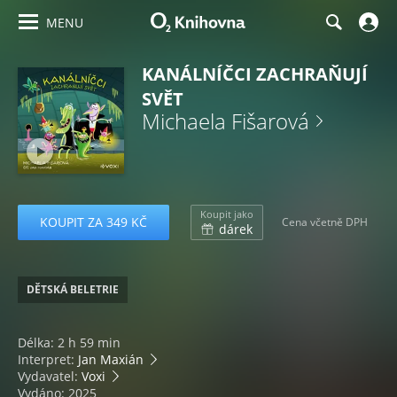
MENU
KANÁLNÍČCI ZACHRAŇUJÍ
SVĚT
Michaela Fišarová
Koupit jako
KOUPIT ZA 349 KČ
Cena včetně DPH
dárek
DĚTSKÁ BELETRIE
Délka: 2 h 59 min
Interpret:
Jan Maxián
Vydavatel:
Voxi
Vydáno: 2025