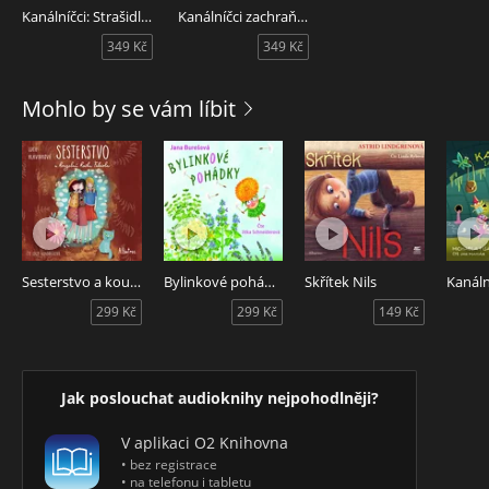
Kanálníčci: Strašidla z podzemí
Kanálníčci zachraňují svět
349 Kč
349 Kč
Mohlo by se vám líbit
Sesterstvo a kouzelná kočka Fabiola
Bylinkové pohádky
Skřítek Nils
299 Kč
299 Kč
149 Kč
Jak poslouchat audioknihy nejpohodlněji?
V aplikaci O2 Knihovna
• bez registrace
• na telefonu i tabletu