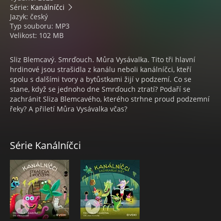
Série:
Kanálníčci
Jazyk: český
Typ souboru: MP3
Velikost: 102 MB
Sliz Blemcavý. Smrďouch. Můra Vysávalka. Tito tři hlavní
hrdinové jsou strašidla z kanálu neboli kanálníčci, kteří
spolu s dalšími tvory a bytůstkami žijí v podzemí. Co se
stane, když se jednoho dne Smrďouch ztratí? Podaří se
zachránit Sliza Blemcavého, kterého strhne proud podzemní
řeky? A přiletí Můra Vysávalka včas?
Série Kanálníčci