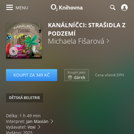
MENU
KANÁLNÍČCI: STRAŠIDLA Z
PODZEMÍ
Michaela Fišarová
Koupit jako
KOUPIT ZA 349 KČ
Cena včetně DPH
dárek
DĚTSKÁ BELETRIE
Délka: 1 h 49 min
Interpret:
Jan Maxián
Vydavatel:
Voxi
Vydáno: 2025