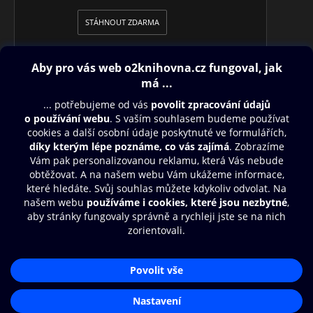
STÁHNOUT ZDARMA
Obsah ke stažení
Moje O2 Knihovna
Další zábava
© O2 Czech Republic a.s.
Nákupní řád
Přístupnost
Aplikace O2 Knihovna
Zásady zpracování osobních údajů
Čti a poslouchej své e-knihy a
Cookies