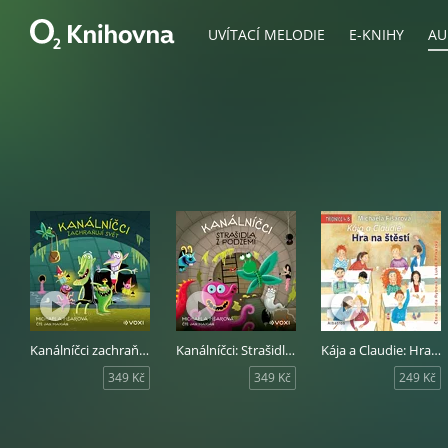
UVÍTACÍ MELODIE
E-KNIHY
AU
Kanálníčci zachraňují svět
Kanálníčci: Strašidla z podzemí
Kája a Claudie: Hra na štěstí
349 Kč
349 Kč
249 Kč