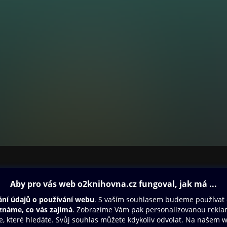
ovna
Další zábava
Oneplay
Oneplay Originály
Sport