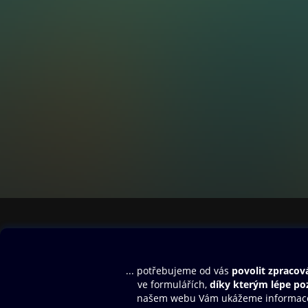
Obsah ke stažení
Moje O2 Knih
Uvítací melodie
Přihlásit se
Aplikace a hry
E-knihy
Dárkový poukaz
SMS/MMS Info
Audioknihy
Nápověda
Blog