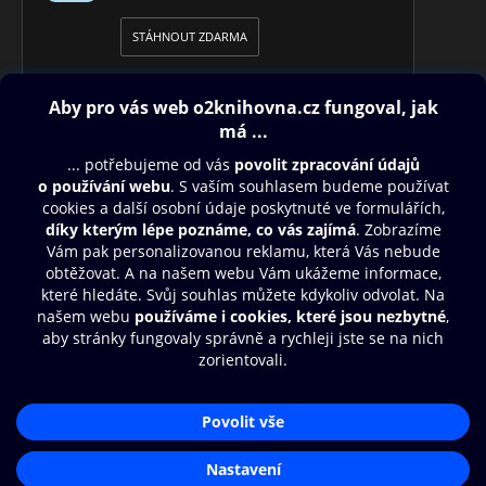
STÁHNOUT ZDARMA
Obsah ke stažení
Moje O2 Knihovna
Další zábava
© O2 Czech Republic a.s.
Nákupní řád
Přístupnost
Aplikace O2 Knihovna
Zásady zpracování osobních údajů
Čti a poslouchej své e-knihy a
Cookies