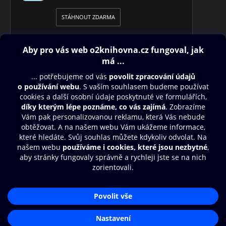
STÁHNOUT ZDARMA
Obsah ke stažení
Moje O2 Knihovna
Další zábava
© O2 Czech Republic a.s.
Nákupní řád
Přístupnost
Aplikace O2 Knihovna
Zásady zpracování osobních údajů
Čti a poslouchej své e-knihy a
Cookies