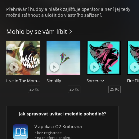
Přehrávání hudby a hlášek zajišťuje operátor a není jej tedy
možné stáhnout a uložit do vlastního zařízení.
Mohlo by se vám líbit
Live In The Moment (Superorganism Remix)
Simplify
Sorcererz
Fire Fl
25 Kč
25 Kč
25 Kč
Jak spravovat uvítaci melodie pohodlně?
V aplikaci O2 Knihovna
• bez registrace
• na telefonu i tabletu