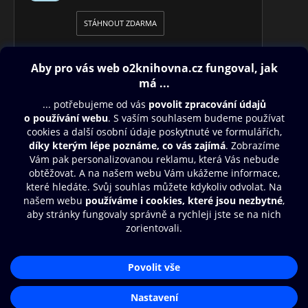
STÁHNOUT ZDARMA
Obsah ke stažení
Moje O2 Knihovna
Další zábava
© O2 Czech Republic a.s.
Nákupní řád
Přístupnost
Aplikace O2 Knihovna
Zásady zpracování osobních údajů
Čti a poslouchej své e-knihy a
Cookies