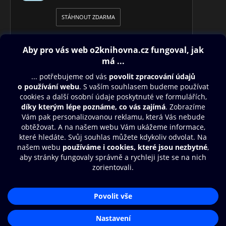
STÁHNOUT ZDARMA
Obsah ke stažení
Moje O2 Knihovna
Další zábava
© O2 Czech Republic a.s.
Nákupní řád
Přístupnost
Aplikace O2 Knihovna
Zásady zpracování osobních údajů
Čti a poslouchej své e-knihy a
Cookies