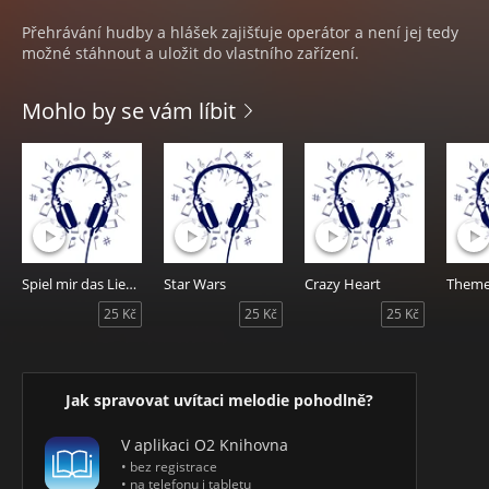
Přehrávání hudby a hlášek zajišťuje operátor a není jej tedy
možné stáhnout a uložit do vlastního zařízení.
Mohlo by se vám líbit
Spiel mir das Lied vom Tod (Jill's Theme)
Star Wars
Crazy Heart
25 Kč
25 Kč
25 Kč
Jak spravovat uvítaci melodie pohodlně?
V aplikaci O2 Knihovna
• bez registrace
• na telefonu i tabletu