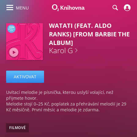
MENU
WATATI (FEAT. ALDO
RANKS) [FROM BARBIE THE
ALBUM]
Karol G
AKTIVOVAT
Uvítací melodie je písnička, kterou uslyší volající, než
přijmete hovor.
Melodie stojí 0–25 Kč, poplatek za přehrávání melodií je 29
Kč měsíčně. První měsíc a melodie je zdarma.
FILMOVÉ