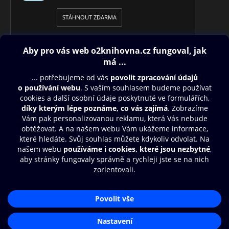
STÁHNOUT ZDARMA
Obsah ke stažení
Moje O2 Knihovna
Další zábava
© O2 Czech Republic a.s.
Nákupní řád
Přístupnost
Aplikace O2 Knihovna
Zásady zpracování osobních údajů
Čti a poslouchej své e-knihy a
Cookies