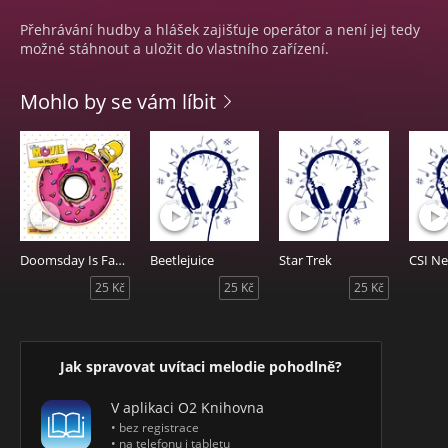
Přehrávání hudby a hlášek zajišťuje operátor a není jej tedy
možné stáhnout a uložit do vlastního zařízení.
Mohlo by se vám líbit
Doomsday Is Family Time
Beetlejuice
Star Trek
CSI N
25 Kč
25 Kč
25 Kč
Jak spravovat uvítaci melodie pohodlně?
V aplikaci O2 Knihovna
• bez registrace
• na telefonu i tabletu