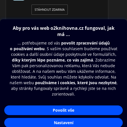
STÁHNOUT ZDARMA
Obsah ke stažení
Moje O2 Knihovna
Další zábava
© O2 Czech Republic a.s.
Nákupní řád
Přístupnost
Aplikace O2 Knihovna
Zásady zpracování osobních údajů
Čti a poslouchej své e-knihy a
Cookies