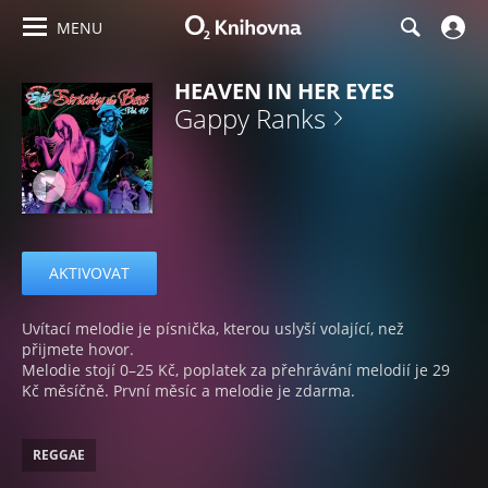
MENU
HEAVEN IN HER EYES
Gappy Ranks
AKTIVOVAT
Uvítací melodie je písnička, kterou uslyší volající, než
přijmete hovor.
Melodie stojí 0–25 Kč, poplatek za přehrávání melodií je 29
Kč měsíčně. První měsíc a melodie je zdarma.
REGGAE