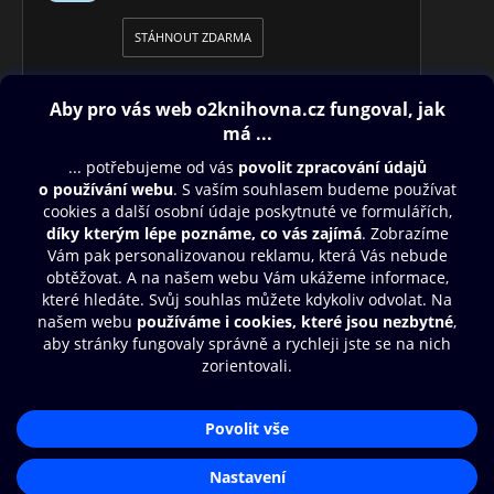
STÁHNOUT ZDARMA
Obsah ke stažení
Moje O2 Knihovna
Další zábava
© O2 Czech Republic a.s.
Nákupní řád
Přístupnost
Aplikace O2 Knihovna
Zásady zpracování osobních údajů
Čti a poslouchej své e-knihy a
Cookies