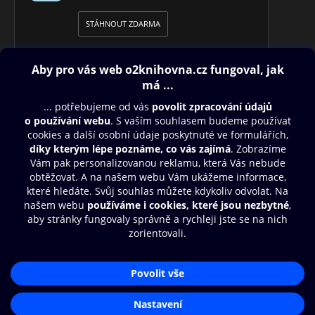
STÁHNOUT ZDARMA
Obsah ke stažení
Moje O2 Knihovna
Další zábava
© O2 Czech Republic a.s.
Nákupní řád
Přístupnost
Aplikace O2 Knihovna
Zásady zpracování osobních údajů
Čti a poslouchej své e-knihy a
Cookies