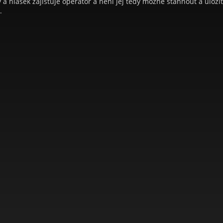
a hlášek zajišťuje operátor a není jej tedy možné stáhnout a uloži
.