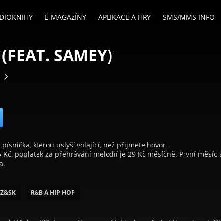
DIOKNIHY
E-MAGAZÍNY
APLIKACE A HRY
SMS/MMS INFO
(FEAT. SAMEY)
7
 písnička, kterou uslyší volající, než přijmete hovor.
5 Kč, poplatek za přehrávání melodií je 29 Kč měsíčně. První měsíc 
a.
CZ&SK
R&B A HIP HOP