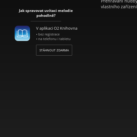
Přehrávání hudby 
vlastního zařízení
Jak spravovat uvítaci melodie
pohodlně?
V aplikaci O2 Knihovna
• bez registrace
• na telefonu i tabletu
STÁHNOUT ZDARMA