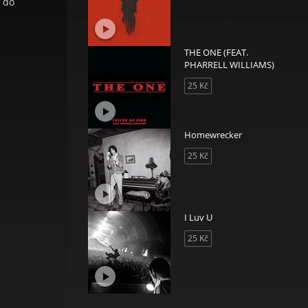
t do
THE ONE (FEAT.
PHARRELL WILLIAMS)
25 Kč
Homewrecker
25 Kč
I Luv U
25 Kč