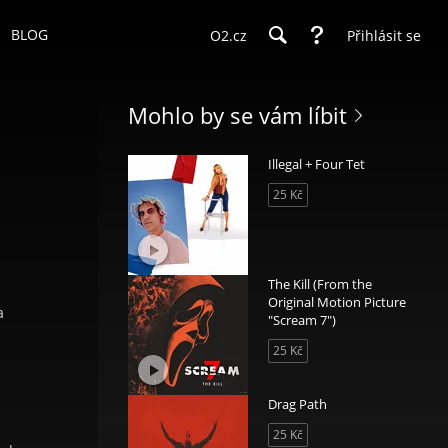
BLOG
O2.cz
Přihlásit se
Mohlo by se vám líbit
Illegal + Four Tet
25 Kč
The Kill (From the
Original Motion Picture
a
"Scream 7")
25 Kč
Drag Path
25 Kč