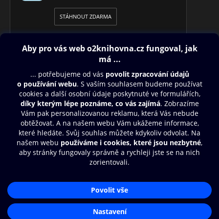
STÁHNOUT ZDARMA
Obsah ke stažení
Moje O2 Knihovna
Další zábava
© O2 Czech Republic a.s.
Nákupní řád
Přístupnost
Aplikace O2 Knihovna
Zásady zpracování osobních údajů
Čti a poslouchej své e-knihy a
Cookies