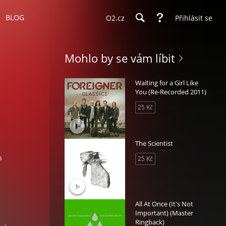
BLOG
O2.cz
Přihlásit se
Mohlo by se vám líbit
Waiting for a Girl Like
You (Re-Recorded 2011)
25 Kč
The Scientist
a
25 Kč
All At Once (It's Not
Important) (Master
Ringback)