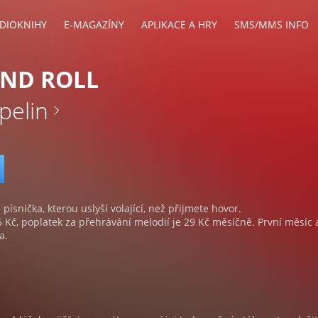
DIOKNIHY
E-MAGAZÍNY
APLIKACE A HRY
SMS/MMS INFO
AND ROLL
pelin
 písnička, kterou uslyší volající, než přijmete hovor.
5 Kč, poplatek za přehrávání melodií je 29 Kč měsíčně. První měsíc 
a.