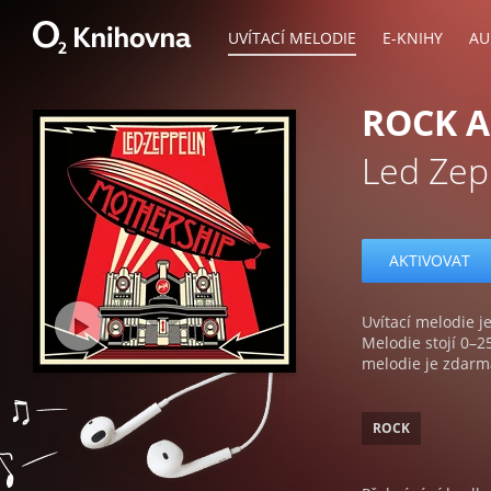
UVÍTACÍ MELODIE
E-KNIHY
AU
ROCK 
Led Zep
AKTIVOVAT
Uvítací melodie je
Melodie stojí 0–2
melodie je zdarm
ROCK