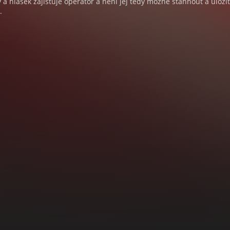
a hlášek zajišťuje operátor a není jej tedy možné stáhnout a uloži
.