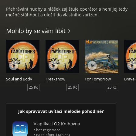
Přehrávání hudby a hlášek zajišťuje operátor a není jej tedy
možné stáhnout a uložit do vlastního zařízení.
Mohlo by se vám líbit
Soul and Body
Freakshow
For Tomorrow
Brave 
25 Kč
25 Kč
25 Kč
Jak spravovat uvítaci melodie pohodlně?
V aplikaci O2 Knihovna
• bez registrace
• na telefonu i tabletu