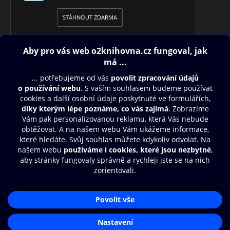
STÁHNOUT ZDARMA
Obsah ke stažení
Moje O2 Knihovna
Další zábava
© O2 Czech Republic a.s.
Nákupní řád
Přístupnost
Aplikace O2 Knihovna
Zásady zpracování osobních údajů
Čti a poslouchej své e-knihy a
Cookies