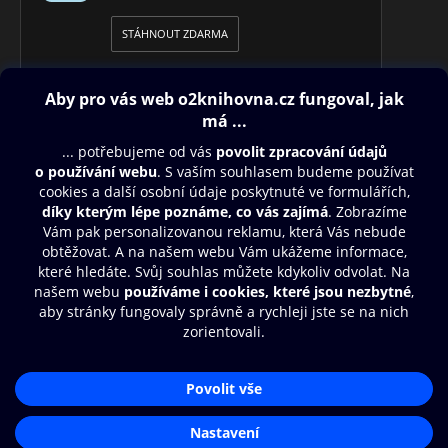
STÁHNOUT ZDARMA
Obsah ke stažení
Moje O2 Knihovna
Další zábava
© O2 Czech Republic a.s.
Nákupní řád
Přístupnost
Aplikace O2 Knihovna
Zásady zpracování osobních údajů
Čti a poslouchej své e-knihy a
Cookies