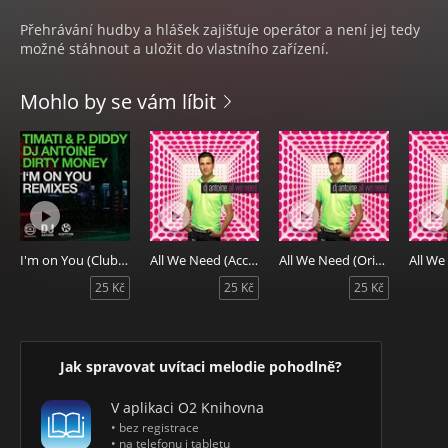
Přehrávání hudby a hlášek zajišťuje operátor a není jej tedy
možné stáhnout a uložit do vlastního zařízení.
Mohlo by se vám líbit
I'm on You (Clubzound Radio Edit)
All We Need (Accapella Tool)
All We Need (Original Mix)
25 Kč
25 Kč
25 Kč
Jak spravovat uvítaci melodie pohodlně?
V aplikaci O2 Knihovna
• bez registrace
• na telefonu i tabletu