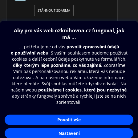
STÁHNOUT ZDARMA
Obsah ke stažení
Moje O2 Knihovna
Další zábava
© O2 Czech Republic a.s.
Nákupní řád
Přístupnost
Aplikace O2 Knihovna
Zásady zpracování osobních údajů
Čti a poslouchej své e-knihy a
Cookies