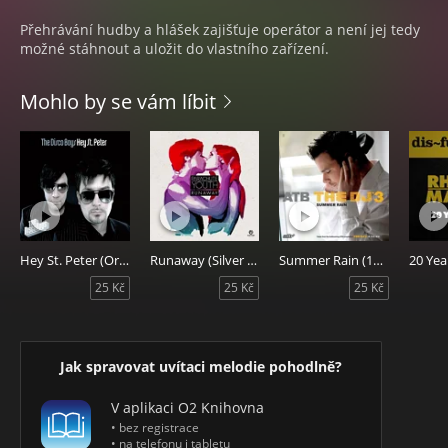
Přehrávání hudby a hlášek zajišťuje operátor a není jej tedy
možné stáhnout a uložit do vlastního zařízení.
Mohlo by se vám líbit
Hey St. Peter (Original Version)
Runaway (Silver Sneakerz Remix)
Summer Rain (136 Bpm Mix)
25 Kč
25 Kč
25 Kč
Jak spravovat uvítaci melodie pohodlně?
V aplikaci O2 Knihovna
• bez registrace
• na telefonu i tabletu