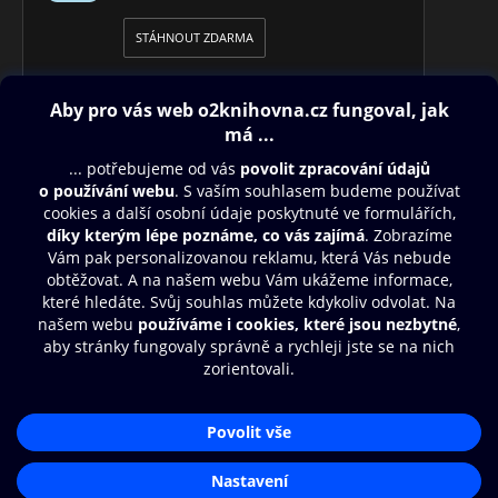
STÁHNOUT ZDARMA
Obsah ke stažení
Moje O2 Knihovna
Další zábava
© O2 Czech Republic a.s.
Nákupní řád
Přístupnost
Aplikace O2 Knihovna
Zásady zpracování osobních údajů
Čti a poslouchej své e-knihy a
Cookies