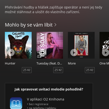
Přehrávání hudby a hlášek zajišťuje operátor a není jej tedy
možné stáhnout a uložit do vlastního zařízení.
Mohlo by se vám líbit
Hunter
Tuesday (feat. Danelle Sandoval)
More
One M
25 Kč
25 Kč
25 Kč
Jak spravovat uvítaci melodie pohodlně?
V aplikaci O2 Knihovna
• bez registrace
• na telefonu i tabletu