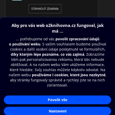
STÁHNOUT ZDARMA
Obsah ke stažení
Moje O2 Knihovna
Další zábava
© O2 Czech Republic a.s.
Nákupní řád
Přístupnost
Aplikace O2 Knihovna
Zásady zpracování osobních údajů
Čti a poslouchej své e-knihy a
Cookies