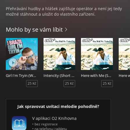
Přehrávání hudby a hlášek zajišťuje operátor a není jej tedy
možné stáhnout a uložit do vlastního zařízení.
Mohlo by se vám líbit
Girl I'm Tryin (Weekend Radio Edit)
Intencity (Short Edit)
Here with Me (Short Edit)
25 Kč
25 Kč
25 Kč
Jak spravovat uvítaci melodie pohodlně?
V aplikaci O2 Knihovna
• bez registrace
• na telefonu i tabletu