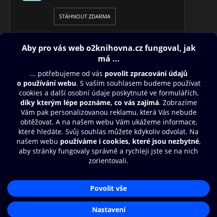
STÁHNOUT ZDARMA
Obsah ke stažení
Moje O2 Knihovna
Další zábava
© O2 Czech Republic a.s.
Nákupní řád
Přístupnost
Aplikace O2 Knihovna
Zásady zpracování osobních údajů
Čti a poslouchej své e-knihy a
Cookies