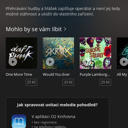
Přehrávání hudby a hlášek zajišťuje operátor a není jej tedy
možné stáhnout a uložit do vlastního zařízení.
Mohlo by se vám líbit
One More Time
Would You Ever
Purple Lamborghini
25 Kč
25 Kč
25 Kč
Jak spravovat uvítaci melodie pohodlně?
V aplikaci O2 Knihovna
• bez registrace
• na telefonu i tabletu