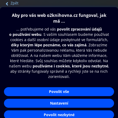
Zpět
Obsah ke stažení
Moje O2 Knihovna
Další zábava
© O2 Czech Republic a.s.
Nákupní řád
Přístupnost
Aplikace O2 Knihovna
Zásady zpracování osobních údajů
Čti a poslouchej své e-knihy a
Cookies
audioknihy rychleji a pohodlněji.
Nastavení cookies