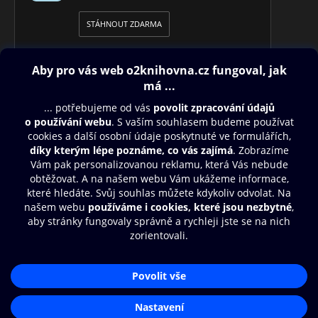
STÁHNOUT ZDARMA
Obsah ke stažení
Moje O2 Knihovna
Další zábava
© O2 Czech Republic a.s.
Nákupní řád
Přístupnost
Aplikace O2 Knihovna
Zásady zpracování osobních údajů
Čti a poslouchej své e-knihy a
Cookies