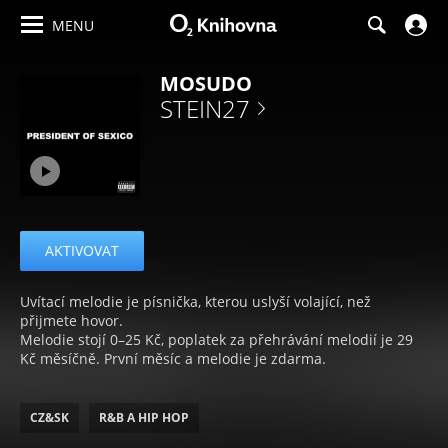
MENU
MOSUDO
STEIN27
AKTIVOVAT
Uvítací melodie je písnička, kterou uslyší volající, než
přijmete hovor.
Melodie stojí 0–25 Kč, poplatek za přehrávání melodií je 29
Kč měsíčně. První měsíc a melodie je zdarma.
CZ&SK
R&B A HIP HOP