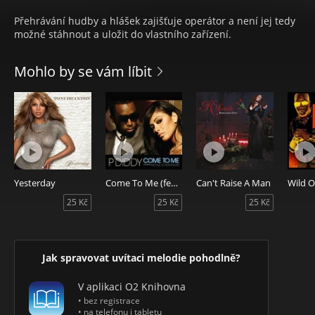
Přehrávání hudby a hlášek zajišťuje operátor a není jej tedy
možné stáhnout a uložit do vlastního zařízení.
Mohlo by se vám líbit
Yesterday
Come To Me (feat. Nicole Scherzinger)
Can't Raise A Man
25 Kč
25 Kč
25 Kč
Jak spravovat uvítaci melodie pohodlně?
V aplikaci O2 Knihovna
• bez registrace
• na telefonu i tabletu