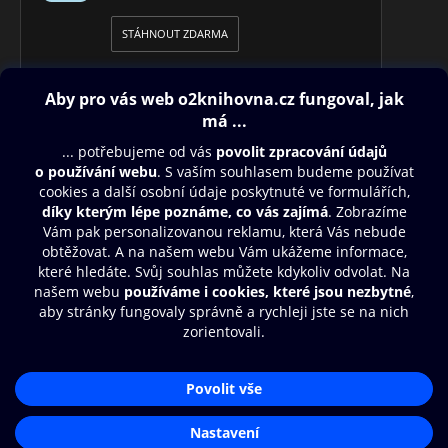
STÁHNOUT ZDARMA
Obsah ke stažení
Moje O2 Knihovna
Další zábava
© O2 Czech Republic a.s.
Nákupní řád
Přístupnost
Aplikace O2 Knihovna
Zásady zpracování osobních údajů
Čti a poslouchej své e-knihy a
Cookies