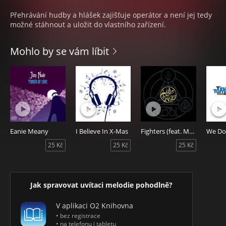
Přehrávání hudby a hlášek zajišťuje operátor a není jej tedy
možné stáhnout a uložit do vlastního zařízení.
Mohlo by se vám líbit
Eanie Meany
I Believe In X-Mas
Fighters (feat. Matthew Santos)
25 Kč
25 Kč
25 Kč
Jak spravovat uvítaci melodie pohodlně?
V aplikaci O2 Knihovna
• bez registrace
• na telefonu i tabletu