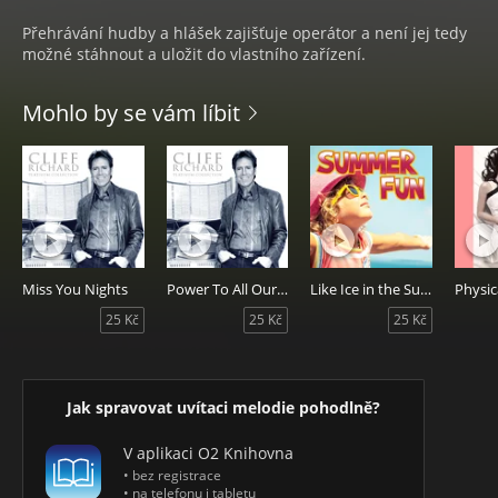
Přehrávání hudby a hlášek zajišťuje operátor a není jej tedy
možné stáhnout a uložit do vlastního zařízení.
Mohlo by se vám líbit
Miss You Nights
Power To All Our Friends
Like Ice in the Sunshine
Physic
25 Kč
25 Kč
25 Kč
Jak spravovat uvítaci melodie pohodlně?
V aplikaci O2 Knihovna
• bez registrace
• na telefonu i tabletu