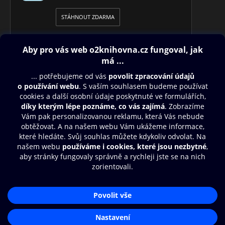
STÁHNOUT ZDARMA
Obsah ke stažení
Moje O2 Knihovna
Další zábava
© O2 Czech Republic a.s.
Nákupní řád
Přístupnost
Aplikace O2 Knihovna
Zásady zpracování osobních údajů
Čti a poslouchej své e-knihy a
Cookies