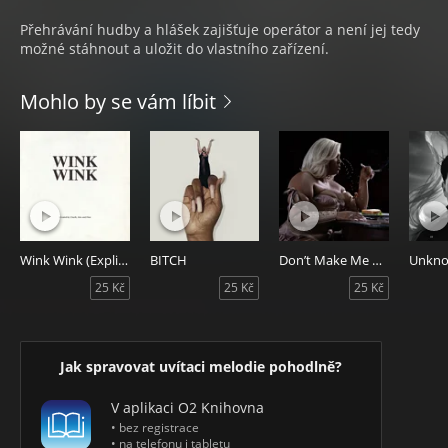
Přehrávání hudby a hlášek zajišťuje operátor a není jej tedy
možné stáhnout a uložit do vlastního zařízení.
Mohlo by se vám líbit
Wink Wink (Explicit)
BITCH
Don’t Make Me Love U
Unkn
25 Kč
25 Kč
25 Kč
Jak spravovat uvítaci melodie pohodlně?
V aplikaci O2 Knihovna
• bez registrace
• na telefonu i tabletu