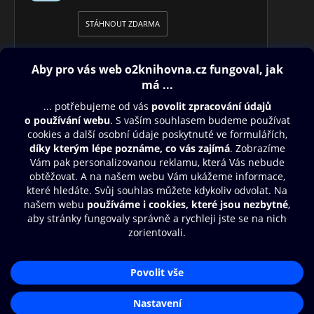
STÁHNOUT ZDARMA
Obsah ke stažení
Moje O2 Knihovna
Další zábava
© O2 Czech Republic a.s.
Nákupní řád
Přístupnost
Aplikace O2 Knihovna
Zásady zpracování osobních údajů
Čti a poslouchej své e-knihy a
Cookies