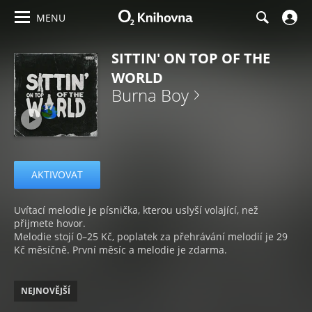
MENU
SITTIN' ON TOP OF THE
WORLD
Burna Boy
AKTIVOVAT
Uvítací melodie je písnička, kterou uslyší volající, než
přijmete hovor.
Melodie stojí 0–25 Kč, poplatek za přehrávání melodií je 29
Kč měsíčně. První měsíc a melodie je zdarma.
NEJNOVĚJŠÍ