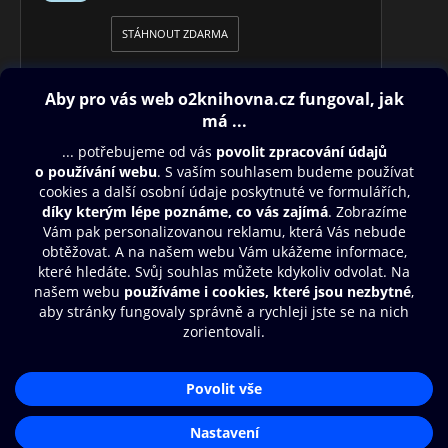
STÁHNOUT ZDARMA
Obsah ke stažení
Moje O2 Knihovna
Další zábava
© O2 Czech Republic a.s.
Nákupní řád
Přístupnost
Aplikace O2 Knihovna
Zásady zpracování osobních údajů
Čti a poslouchej své e-knihy a
Cookies