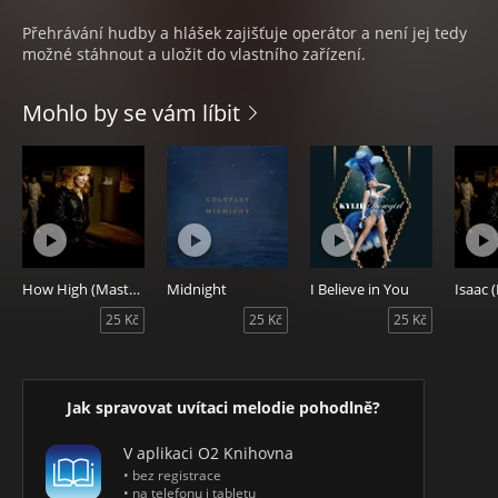
Přehrávání hudby a hlášek zajišťuje operátor a není jej tedy
možné stáhnout a uložit do vlastního zařízení.
Mohlo by se vám líbit
How High (Master Ringback)
Midnight
I Believe in You
25 Kč
25 Kč
25 Kč
Jak spravovat uvítaci melodie pohodlně?
V aplikaci O2 Knihovna
• bez registrace
• na telefonu i tabletu