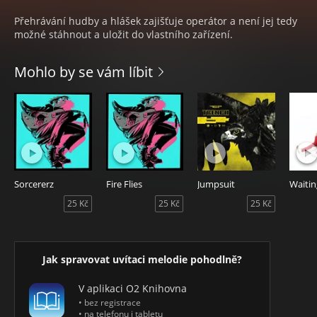
Přehrávání hudby a hlášek zajišťuje operátor a není jej tedy
možné stáhnout a uložit do vlastního zařízení.
Mohlo by se vám líbit
Sorcererz
Fire Flies
Jumpsuit
25 Kč
25 Kč
25 Kč
Jak spravovat uvítaci melodie pohodlně?
V aplikaci O2 Knihovna
• bez registrace
• na telefonu i tabletu