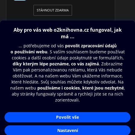
STÁHNOUT ZDARMA
Obsah ke stažení
Moje O2 Knihovna
Další zábava
© O2 Czech Republic a.s.
Nákupní řád
Přístupnost
Aplikace O2 Knihovna
Zásady zpracování osobních údajů
Čti a poslouchej své e-knihy a
Cookies