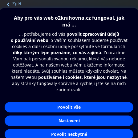
Zpět
Obsah ke stažení
Moje O2 Knihovna
Další zábava
© O2 Czech Republic a.s.
Nákupní řád
Přístupnost
Aplikace O2 Knihovna
Zásady zpracování osobních údajů
Čti a poslouchej své e-knihy a
Cookies
audioknihy rychleji a pohodlněji.
Nastavení cookies