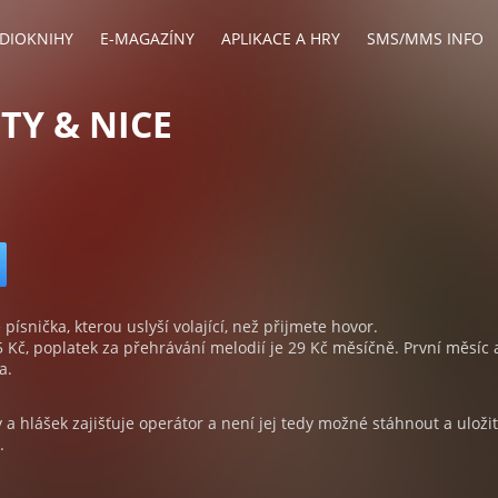
DIOKNIHY
E-MAGAZÍNY
APLIKACE A HRY
SMS/MMS INFO
Y & NICE
 písnička, kterou uslyší volající, než přijmete hovor.
5 Kč, poplatek za přehrávání melodií je 29 Kč měsíčně. První měsíc 
a.
a hlášek zajišťuje operátor a není jej tedy možné stáhnout a uloži
.