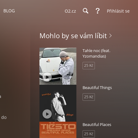
BLOG
O2.cz
Přihlásit se
Mohlo by se vám líbit
Tahle noc (feat.
Yzomandias)
25 Kč
Beautiful Things
a
25 Kč
t do
Beautiful Places
25 Kč