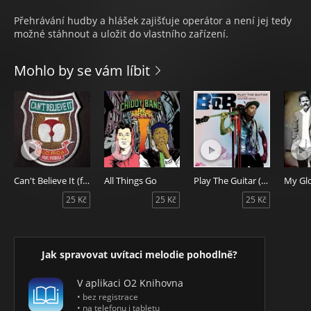
Přehrávání hudby a hlášek zajišťuje operátor a není jej tedy
možné stáhnout a uložit do vlastního zařízení.
Mohlo by se vám líbit
Can't Believe It (feat. Pitbull)
All Things Go
Play The Guitar (feat. André 3000)
25 Kč
25 Kč
25 Kč
Jak spravovat uvítaci melodie pohodlně?
V aplikaci O2 Knihovna
• bez registrace
• na telefonu i tabletu