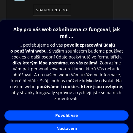
STÁHNOUT ZDARMA
Obsah ke stažení
Moje O2 Knihovna
Další zábava
© O2 Czech Republic a.s.
Nákupní řád
Přístupnost
Aplikace O2 Knihovna
Zásady zpracování osobních údajů
Čti a poslouchej své e-knihy a
Cookies