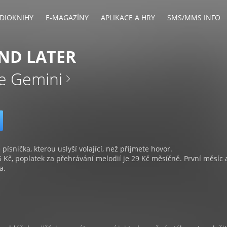
DIOKNIHY
E-MAGAZÍNY
APLIKACE A HRY
SMS/MMS INFO
ND LATER
e Gemini
 písnička, kterou uslyší volající, než přijmete hovor.
5 Kč, poplatek za přehrávání melodií je 29 Kč měsíčně. První měsíc 
a.