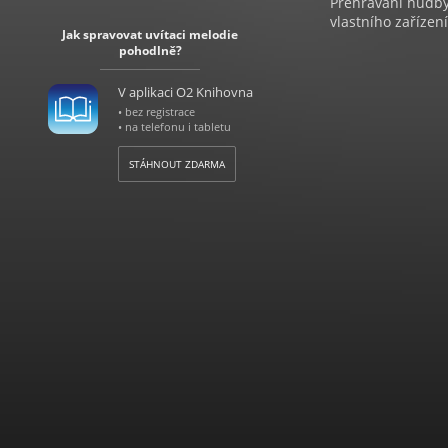
Přehrávání hudby 
vlastního zařízení
Jak spravovat uvítaci melodie
pohodlně?
V aplikaci O2 Knihovna
• bez registrace
• na telefonu i tabletu
STÁHNOUT ZDARMA