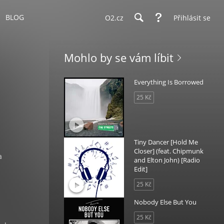
BLOG
O2.cz
Přihlásit se
Mohlo by se vám líbit
Everything Is Borrowed
25 Kč
Tiny Dancer [Hold Me
Closer] (feat. Chipmunk
a
and Elton John) [Radio
Edit]
25 Kč
Nobody Else But You
25 Kč