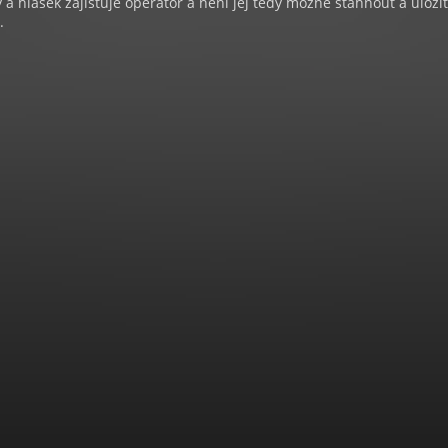
a hlášek zajišťuje operátor a není jej tedy možné stáhnout a uloži
.