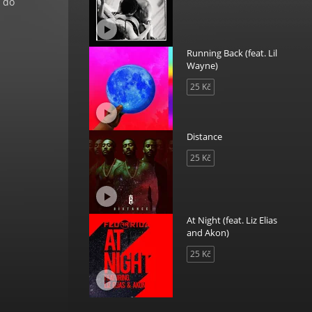
t do
Running Back (feat. Lil
Wayne)
25 Kč
Distance
25 Kč
At Night (feat. Liz Elias
and Akon)
25 Kč